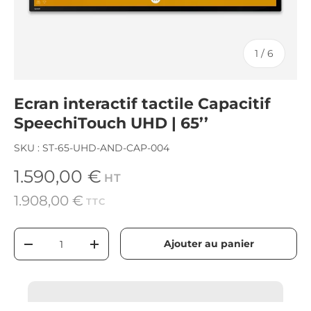
de
1
/
6
Ecran interactif tactile Capacitif
SpeechiTouch UHD | 65’’
SKU :
ST-65-UHD-AND-CAP-004
Prix habituel
1.590,00 €
HT
1.908,00 €
TTC
Qté
Ajouter au panier
-
+