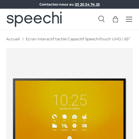
Contactez-nous au
03 20 34 74 25
Aller au contenu
Menu
Recherche
Panier
Recherche
Rechercher
Accueil
Ecran interactif tactile Capacitif SpeechiTouch UHD | 65’’