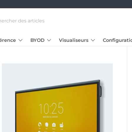
Aller au contenu
her
férence
BYOD
Visualiseurs
Configurati