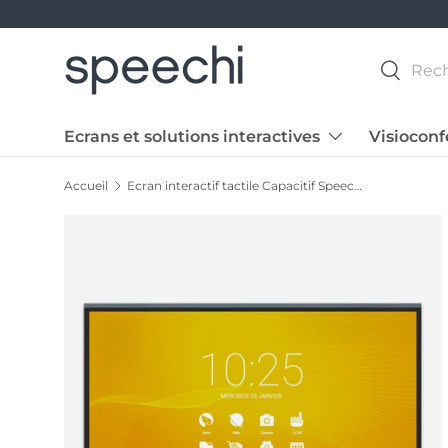
Recherche
Recherc
Ecrans et solutions interactives
Visiocon
Accueil
Ecran interactif tactile Capacitif SpeechiTouch UHD | 75"