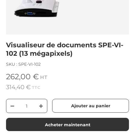
Visualiseur de documents SPE-VI-
102 (13 mégapixels)
SKU :
SPE-VI-102
Prix habituel
262,00 €
HT
314,40 €
TTC
Qté
Ajouter au panier
-
+
Acheter maintenant