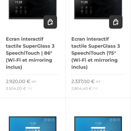
Ajouter au panier
Ajouter 
Ecran interactif
Ecran interactif
tactile SuperGlass 3
tactile SuperGlass 3
SpeechiTouch | 86"
SpeechiTouch |75"
(Wi-Fi et mirroring
(Wi-Fi et mirroring
inclus)
inclus)
Prix habituel
Prix habituel
2.920,00 €
2.337,00 €
HT
HT
3.504,00 €
2.804,40 €
TTC
TTC