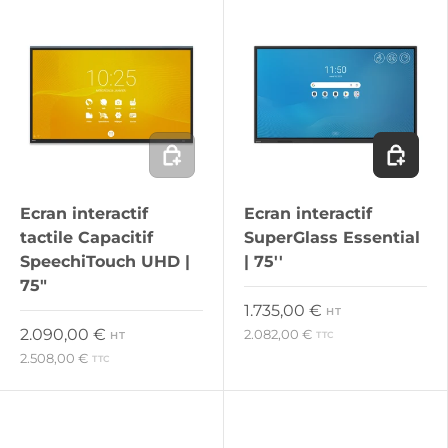
Ajouter au panier
Ajouter 
Ecran interactif
Ecran interactif
tactile Capacitif
SuperGlass Essential
SpeechiTouch UHD |
| 75''
75"
Prix habituel
1.735,00 €
HT
Prix habituel
2.090,00 €
2.082,00 €
HT
TTC
2.508,00 €
TTC