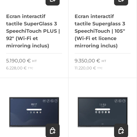
Ecran interactif
Ecran interactif
tactile SuperGlass 3
tactile Superglass 3
SpeechiTouch PLUS |
SpeechiTouch | 105"
92" (Wi-Fi et
(Wi-Fi et licence
mirroring inclus)
mirroring inclus)
Prix habituel
Prix habituel
5.190,00 €
9.350,00 €
HT
HT
6.228,00 €
11.220,00 €
TTC
TTC
Ajouter au panier
Ajouter 