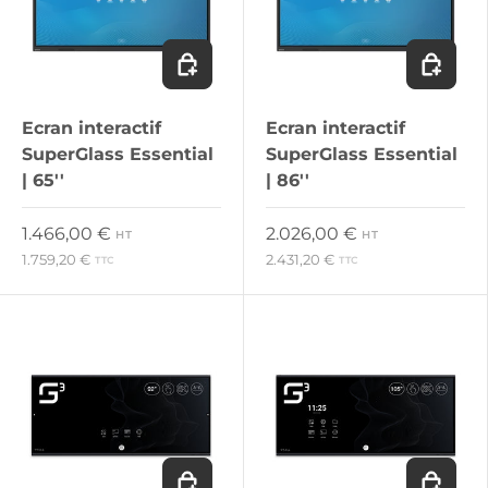
Ajouter au panier
Ajouter 
Ecran interactif
Ecran interactif
SuperGlass Essential
SuperGlass Essential
| 65''
| 86''
Prix habituel
Prix habituel
1.466,00 €
2.026,00 €
HT
HT
1.759,20 €
2.431,20 €
TTC
TTC
Ajouter au panier
Ajouter 