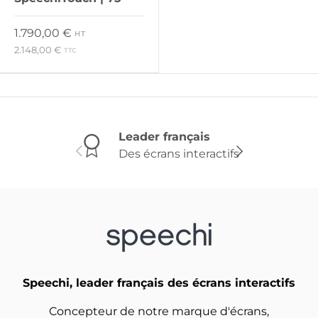
Prix habituel
1.790,00 €
HT
2.148,00 €
TTC
Leader français
Des écrans interactifs
Précédent
Suivant
Speechi, leader français des écrans interactifs
Concepteur de notre marque d'écrans,