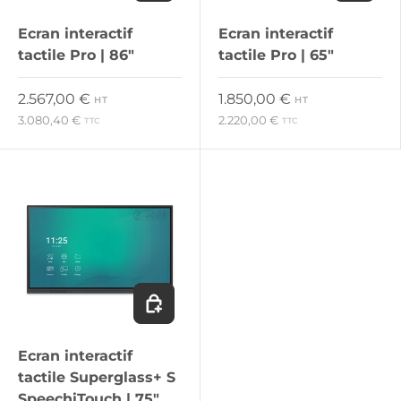
Ecran interactif
Ecran interactif
tactile Pro | 86"
tactile Pro | 65"
Prix habituel
Prix habituel
2.567,00 €
1.850,00 €
HT
HT
3.080,40 €
2.220,00 €
TTC
TTC
Ajouter au panier
Ecran interactif
tactile Superglass+ S
SpeechiTouch | 75"