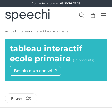
Contactez-nous au
03 20 34 74 25
Aller au contenu
Menu
Recherche
Panier
Recherche
Rechercher
Accueil
tableau interactif ecole primaire
tableau interactif
ecole primaire
(13 produits)
Besoin d'un conseil ?
Filtrer