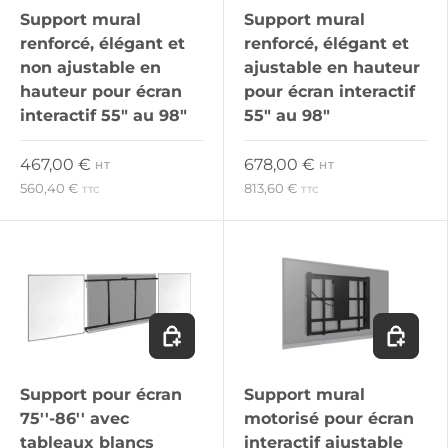
Support mural
Support mural
renforcé, élégant et
renforcé, élégant et
non ajustable en
ajustable en hauteur
hauteur pour écran
pour écran interactif
interactif 55" au 98"
55" au 98"
Prix habituel
Prix habituel
467,00 €
678,00 €
HT
HT
560,40 €
813,60 €
TTC
TTC
Ajouter au panier
Ajouter 
Support pour écran
Support mural
75''-86'' avec
motorisé pour écran
tableaux blancs
interactif ajustable