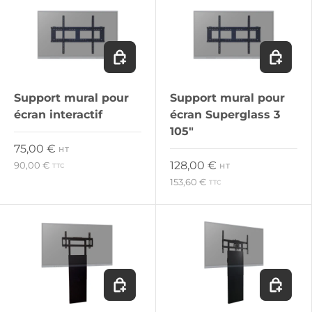
Ajouter au panier
Ajouter 
Support mural pour
Support mural pour
écran interactif
écran Superglass 3
105"
Prix habituel
75,00 €
HT
Prix habituel
128,00 €
90,00 €
HT
TTC
153,60 €
TTC
Ajouter au panier
Ajouter 