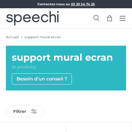
Contactez-nous au
03 20 34 74 25
Aller au contenu
Menu
Recherche
Panier
Recherche
Rechercher
Accueil
support mural ecran
support mural ecran
(6 produits)
Besoin d'un conseil ?
Filtrer