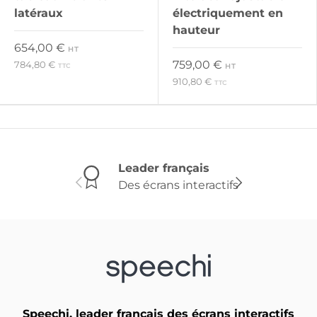
latéraux
électriquement en
hauteur
Prix habituel
654,00 €
HT
Prix habituel
759,00 €
784,80 €
HT
TTC
910,80 €
TTC
Leader français
Des écrans interactifs
Précédent
Suivant
Speechi, leader français des écrans interactifs