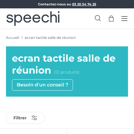
Contactez-nous au
03 20 34 74 25
Aller au contenu
Menu
Recherche
Panier
Recherche
Rechercher
Accueil
ecran tactile salle de réunion
ecran tactile salle de
réunion
(12 produits)
Besoin d'un conseil ?
Filtrer