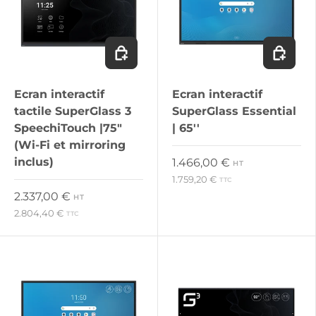
Ajouter au panier
Ajouter 
Ecran interactif
Ecran interactif
tactile SuperGlass 3
SuperGlass Essential
SpeechiTouch |75"
| 65''
(Wi-Fi et mirroring
inclus)
Prix habituel
1.466,00 €
HT
1.759,20 €
TTC
Prix habituel
2.337,00 €
HT
2.804,40 €
TTC