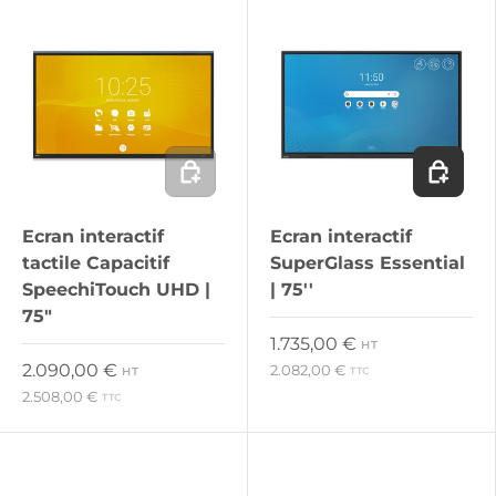
Ajouter au panier
Ajouter 
Ecran interactif
Ecran interactif
tactile Capacitif
SuperGlass Essential
SpeechiTouch UHD |
| 75''
75"
Prix habituel
1.735,00 €
HT
Prix habituel
2.090,00 €
2.082,00 €
HT
TTC
2.508,00 €
TTC