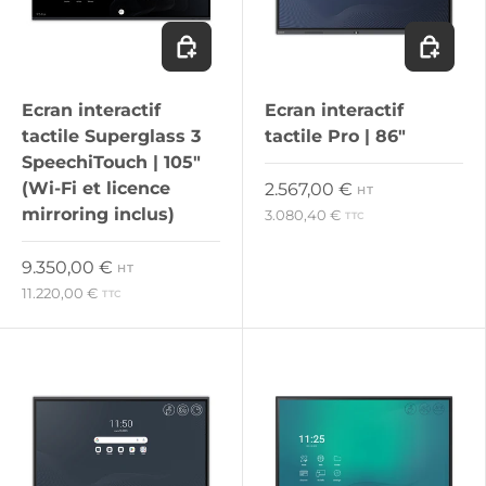
Ajouter au panier
Ajouter 
Ecran interactif
Ecran interactif
tactile Superglass 3
tactile Pro | 86"
SpeechiTouch | 105"
(Wi-Fi et licence
Prix habituel
2.567,00 €
HT
mirroring inclus)
3.080,40 €
TTC
Prix habituel
9.350,00 €
HT
11.220,00 €
TTC