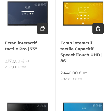
Ajouter au panier
Ajouter 
Ecran interactif
Ecran interactif
tactile Pro | 75"
tactile Capacitif
SpeechiTouch UHD |
Prix habituel
86"
2.178,00 €
HT
2.613,60 €
TTC
Prix habituel
2.440,00 €
HT
2.928,00 €
TTC