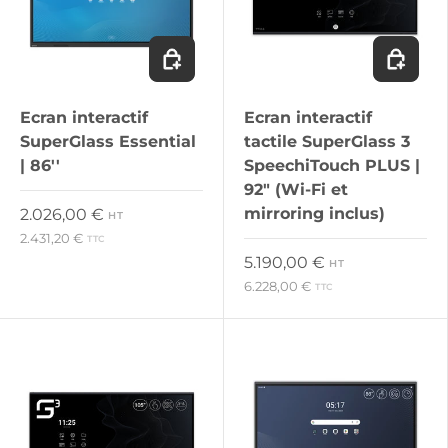
Ajouter au panier
Ajouter 
Ecran interactif
Ecran interactif
SuperGlass Essential
tactile SuperGlass 3
| 86''
SpeechiTouch PLUS |
92" (Wi-Fi et
Prix habituel
mirroring inclus)
2.026,00 €
HT
2.431,20 €
TTC
Prix habituel
5.190,00 €
HT
6.228,00 €
TTC