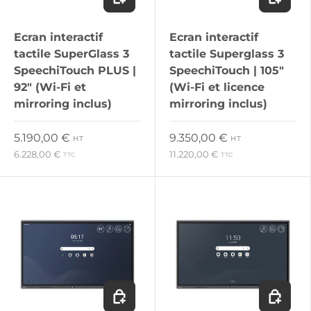
Ecran interactif
Ecran interactif
tactile SuperGlass 3
tactile Superglass 3
SpeechiTouch PLUS |
SpeechiTouch | 105"
92" (Wi-Fi et
(Wi-Fi et licence
mirroring inclus)
mirroring inclus)
Prix habituel
Prix habituel
5.190,00 €
9.350,00 €
HT
HT
6.228,00 €
11.220,00 €
TTC
TTC
Ajouter au panier
Ajouter 