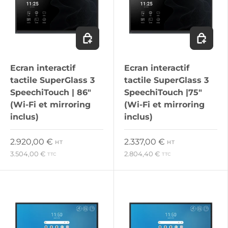
Ajouter au panier
Ajouter 
Ecran interactif
Ecran interactif
tactile SuperGlass 3
tactile SuperGlass 3
SpeechiTouch | 86"
SpeechiTouch |75"
(Wi-Fi et mirroring
(Wi-Fi et mirroring
inclus)
inclus)
Prix habituel
Prix habituel
2.920,00 €
2.337,00 €
HT
HT
3.504,00 €
2.804,40 €
TTC
TTC