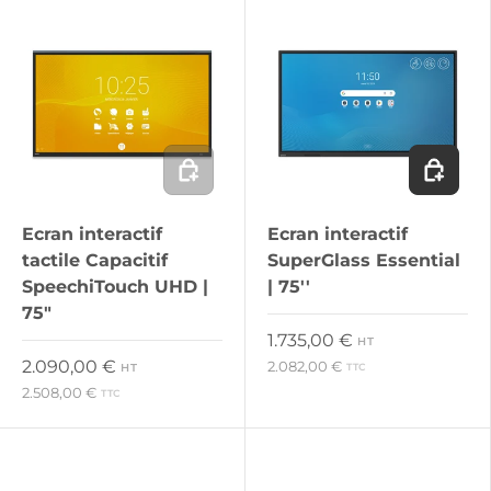
Ajouter au panier
Ajouter 
Ecran interactif
Ecran interactif
tactile Capacitif
SuperGlass Essential
SpeechiTouch UHD |
| 75''
75"
Prix habituel
1.735,00 €
HT
Prix habituel
2.090,00 €
2.082,00 €
HT
TTC
2.508,00 €
TTC