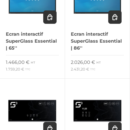
Ajouter au panier
Ajouter 
Ecran interactif
Ecran interactif
SuperGlass Essential
SuperGlass Essential
| 65''
| 86''
Prix habituel
Prix habituel
1.466,00 €
2.026,00 €
HT
HT
1.759,20 €
2.431,20 €
TTC
TTC
Ajouter au panier
Ajouter 