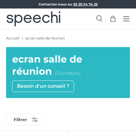
Contactez-nous au
03 20 34 74 25
Aller au contenu
Menu
Recherche
Panier
Recherche
Rechercher
Accueil
ecran salle de réunion
ecran salle de
réunion
(13 produits)
Besoin d'un conseil ?
Filtrer