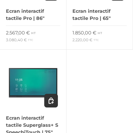
Ecran interactif
Ecran interactif
tactile Pro | 86"
tactile Pro | 65"
Prix habituel
Prix habituel
2.567,00 €
1.850,00 €
HT
HT
3.080,40 €
2.220,00 €
TTC
TTC
Ajouter au panier
Ecran interactif
tactile Superglass+ S
SpeechiTouch | 75"