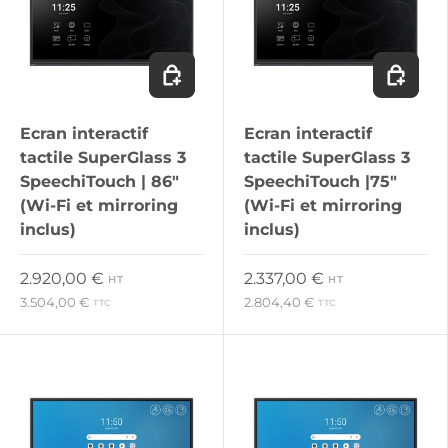
Ajouter au panier
Ajouter 
Ecran interactif
Ecran interactif
tactile SuperGlass 3
tactile SuperGlass 3
SpeechiTouch | 86"
SpeechiTouch |75"
(Wi-Fi et mirroring
(Wi-Fi et mirroring
inclus)
inclus)
Prix habituel
Prix habituel
2.920,00 €
2.337,00 €
HT
HT
3.504,00 €
2.804,40 €
TTC
TTC