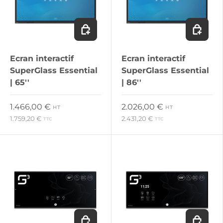
Ajouter au panier
Ajouter 
Ecran interactif
Ecran interactif
SuperGlass Essential
SuperGlass Essential
| 65''
| 86''
Prix habituel
Prix habituel
1.466,00 €
2.026,00 €
HT
HT
1.759,20 €
2.431,20 €
TTC
TTC
Ajouter au panier
Ajouter 