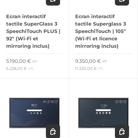
Ecran interactif
Ecran interactif
tactile SuperGlass 3
tactile Superglass 3
SpeechiTouch PLUS |
SpeechiTouch | 105"
92" (Wi-Fi et
(Wi-Fi et licence
mirroring inclus)
mirroring inclus)
Prix habituel
Prix habituel
5.190,00 €
9.350,00 €
HT
HT
6.228,00 €
11.220,00 €
TTC
TTC
Ajouter au panier
Ajouter 