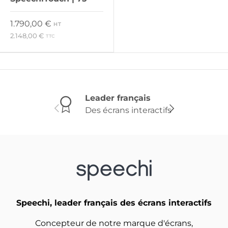
Prix habituel
1.790,00 €
HT
2.148,00 €
TTC
Leader français
Des écrans interactifs
Précédent
Suivant
Speechi, leader français des écrans interactifs
Concepteur de notre marque d'écrans,