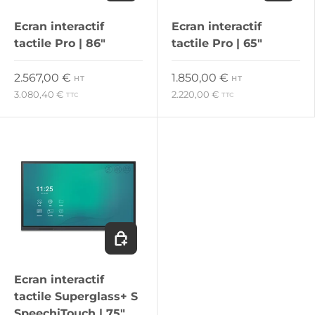
Ecran interactif
Ecran interactif
tactile Pro | 86"
tactile Pro | 65"
Prix habituel
Prix habituel
2.567,00 €
1.850,00 €
HT
HT
3.080,40 €
2.220,00 €
TTC
TTC
Ajouter au panier
Ecran interactif
tactile Superglass+ S
SpeechiTouch | 75"