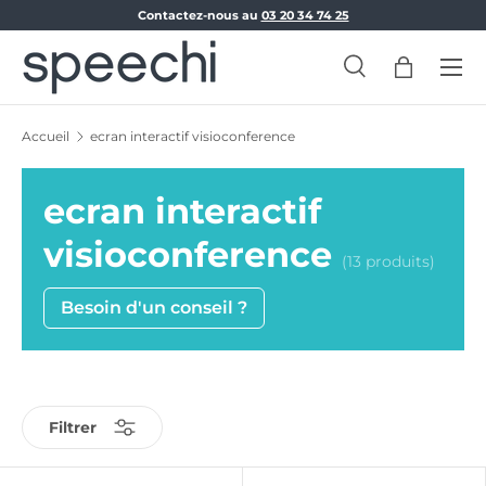
Contactez-nous au
03 20 34 74 25
Aller au contenu
Menu
Recherche
Panier
Recherche
Rechercher
Accueil
ecran interactif visioconference
ecran interactif
visioconference
(13 produits)
Besoin d'un conseil ?
Filtrer