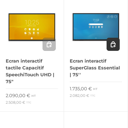
Ajouter au panier
Ajouter 
Ecran interactif
Ecran interactif
tactile Capacitif
SuperGlass Essential
SpeechiTouch UHD |
| 75''
75"
Prix habituel
1.735,00 €
HT
Prix habituel
2.090,00 €
2.082,00 €
HT
TTC
2.508,00 €
TTC