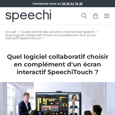
Contactez-nous au
03 20 34 74 25
Aller au contenu
Menu
Recherche
Panier
Recherche
Rechercher
Accueil
Guide d'achat des solutions interactives Speechi
Quel logiciel collaboratif choisir en complément d'un écran
interactif SpeechiTouch ?
Quel logiciel collaboratif choisir
en complément d'un écran
interactif SpeechiTouch ?