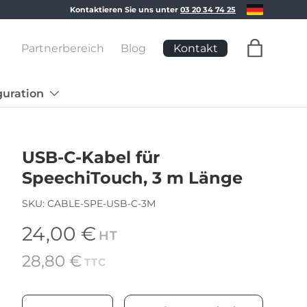
Sprache
Kontaktieren Sie uns unter
03 20 34 74 25
Kontakt
Partnerbereich
Blog
Einkaufs
guration
USB-C-Kabel für
SpeechiTouch, 3 m Länge
SKU:
CABLE-SPE-USB-C-3M
Normaler Preis
24,00 €
HT
28,80 €
TTC
Anzahl